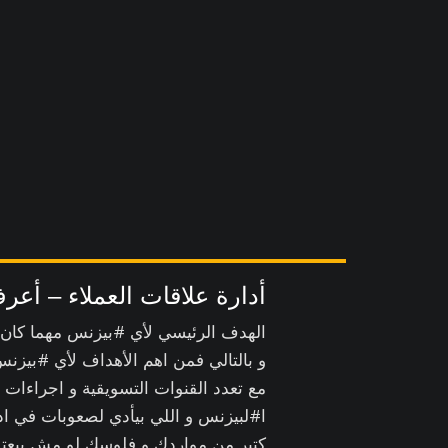
أدارة علاقات العملاء – أعرف
الهدف الرئيسي لأي #بيزنس مهما كان ن
و بالتالي فمن اهم الأهداف لأي #بيزنس
مع تعدد القنوات التسويقية و اجراءات ال
ا#لبيزنس و اللي بيأدي لصعوبات في اد
كتير من مواردك و فلوسك لو مش بيعتمد