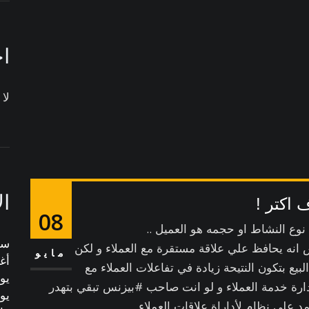
اح
لا
ا
 اكتر !
08
وع النشاط او حجمه هو العميل ..
سبت
 انه يحافظ علي علاقة مستقرة مع العملاء و لكن
مايو
أغ
بيع بتكون النتيحة زيادة في تفاعلات العملاء مع
يولي
ارة خدمة العملاء و لو انت صاحب #بيزنس تبقي بتهدر
يوني
 علي نظام لأداراة علاقات العملاء