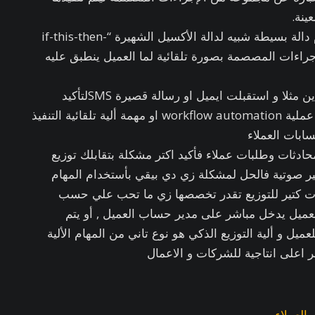
ينة.
و بيعتمد تنفيذ المهام دي علي استخدام دالة بسيطة شبيه لدالة الأكسيل الشهيرة “if-this-then-
 تشغيل الإجراءات المصصمة بصورة تلقائية لما العميل ينطبق عليه
لو انت في يوم نفذت عملية شراء اونلاين مثلا و استقبلت ايميل او رسالة قصيرة SMSلتأكيد
العملية فأنت كده كعميل كنت جزء من عملية workflow automation او مهمة ألية تلقائية التنفيذ
سابات العملاء
حادثات وطلبات عملاء فأكيد اكتر مشكلة بتقابلك توزيع
ير صوتية فالحل لمشكلة زي دي بيقي بأستخدام المهام
يارات كتير للتوزيع تقدر تخصصها زي ما تحب علي حسب
عميل يدخل مباشر على مدير حساب العميل , أو يتم
يل و ألية التوزيع الذكي هو نوع تاني من المهام الألية
العملاء