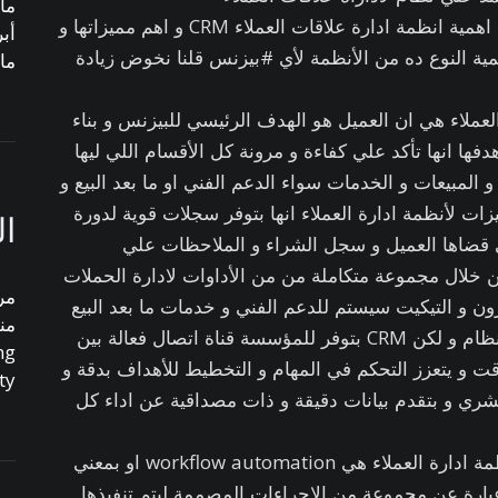
مايو
وضحنا في مقالة سابقة نظرة عامة عن اهمية انظمة ادارة علاقات العملاء CRM و اهم مميزاتها و
أبري
همية النوع ده من الأنظمة لأي #بيزنس قلنا نخوض زيادة
مار
العملاء هي ان العميل هو الهدف الرئيسي للبيزنس و بناء
دفها انها تأكد علي كفاءة و مرونة كل الأقسام اللي ليها
المبيعات و الخدمات سواء الدعم الفني او ما بعد البيع و
ات لأنظمة ادارة العملاء انها بتوفر سجلات قوية لدورة
ال
لي قضاها العميل و سجل الشراء و الملاحظات علي
ن خلال مجموعة متكاملة من من الأداوات لادارة الحملات
مر
زون و التيكيت سيستم للدعم الفني و خدمات ما بعد البيع
من
و مع ذلك بالأضافة لوظيفة الأساسية للنظام و لكن CRM بتوفر للمؤسسة قناة اتصال فعالة بين
ng
وقت و يتعزز التحكم في المهام و التخطيط للأهداف بدقة و
ty
بشري و بتقدم بيانات دقيقة و ذات مصداقية عن اداء كل
و من المميزات المتقدمة و الرائعة لأنظمة ادارة العملاء هي workflow automation او بمعني
هي عبارة عن مجموعة من الإجراءات المصممة ليتم تنفيذها