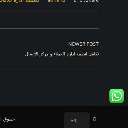
Share:
تصفّح
NEWER POST
المقالات
تكامل انظمة ادارة العملاء و مركز الأتصال
حقوق الملكية ©oufone
AR